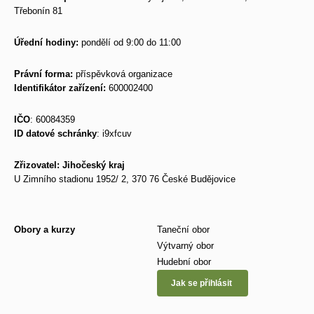
Třebonín 81
Úřední hodiny:
pondělí od 9:00 do 11:00
Právní forma:
příspěvková organizace
Identifikátor zařízení:
600002400
IČO
: 60084359
ID datové schránky
:
i9xfcuv
Zřizovatel: Jihočeský kraj
U Zimního stadionu 1952/ 2, 370 76 České Budějovice
Obory a kurzy
Taneční obor
Výtvarný obor
Hudební obor
Jak se přihlásit